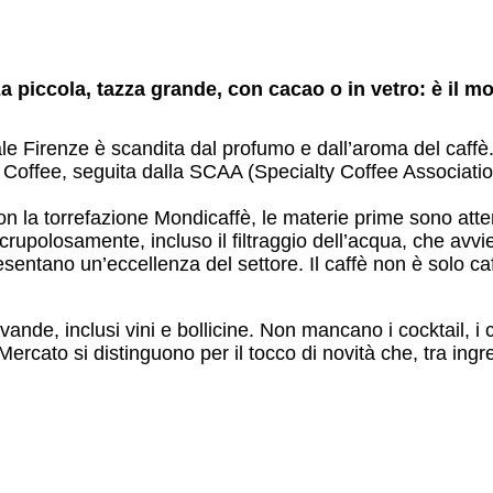
a piccola, tazza grande, con cacao o in vetro: è il m
le Firenze è scandita dal profumo e dall’aroma del caffè. 
f Coffee, seguita dalla SCAA (Specialty Coffee Associati
on la torrefazione Mondicaffè, le materie prime sono at
crupolosamente, incluso il filtraggio dell’acqua, che avv
entano un’eccellenza del settore. Il caffè non è solo caff
de, inclusi vini e bollicine. Non mancano i cocktail, i class
rcato si distinguono per il tocco di novità che, tra ingred