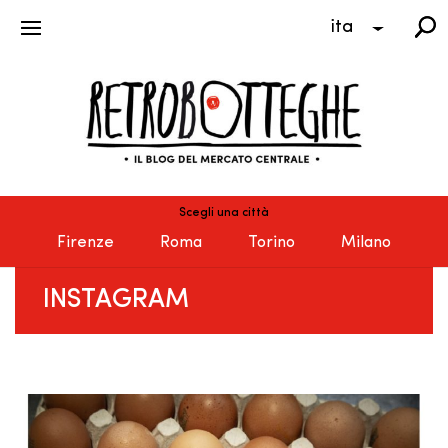
ita
Scegli una città
Firenze
Roma
Torino
Milano
INSTAGRAM