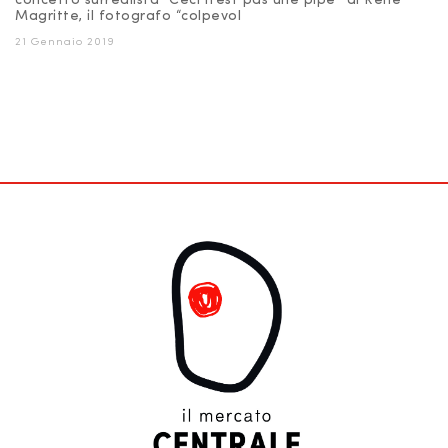
concetto surrealista “Ceci n’est pas une pipe” di René
Magritte, il fotografo “colpevol
21 Gennaio 2019