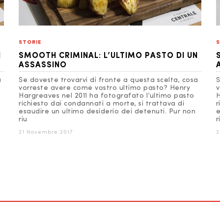
STORIE
S
N
SMOOTH CRIMINAL: L’ULTIMO PASTO DI UN
ASSASSINO
a
Se doveste trovarvi di fronte a questa scelta, cosa
S
vorreste avere come vostro ultimo pasto? Henry
v
Hargreaves nel 2011 ha fotografato l’ultimo pasto
H
richiesto dai condannati a morte, si trattava di
r
esaudire un ultimo desiderio dei detenuti. Pur non
e
riu
r
21 Novembre 2017
2