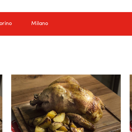
orino
Milano