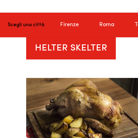
Firenze
Roma
T
Scegli una città
HELTER SKELTER