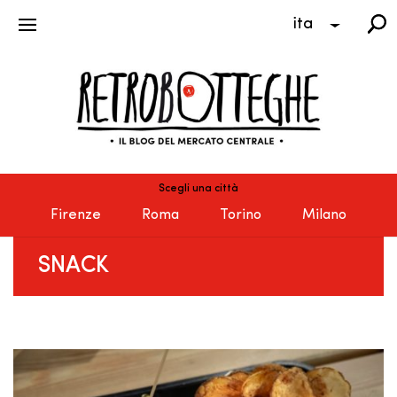
ita
Scegli una città
Firenze
Roma
Torino
Milano
SNACK