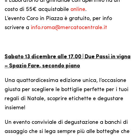
Il Laboratorio di ghirlande con aperitivo ha un
costo di 55€ acquistabile
online
.
L’evento Coro in Piazza è gratuito, per info
scrivere a
info.roma@mercatocentrale.it
Sabato 13 dicembre alle 17.00 | Due Passi in vigna
– Spazio Fare, secondo piano
Una quattordicesima edizione unica, l’occasione
giusta per scegliere le bottiglie perfette per i tuoi
regali di Natale, scoprire etichette e degustare
insieme!
Un evento conviviale di degustazione a banchi di
assaggio che si lega sempre più alle botteghe che