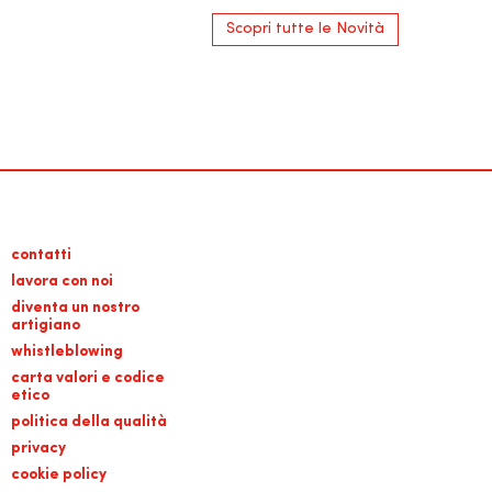
Scopri tutte le Novità
contatti
lavora con noi
diventa un nostro
artigiano
whistleblowing
carta valori e codice
etico
politica della qualità
privacy
cookie policy