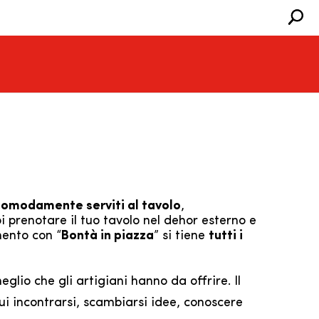
 comodamente serviti al tavolo
,
i prenotare il tuo tavolo nel dehor esterno e
mento con “
Bontà in piazza
” si tiene
tutti i
glio che gli artigiani hanno da offrire. Il
i incontrarsi, scambiarsi idee, conoscere