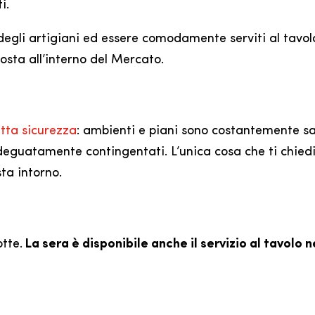
i.
 degli artigiani ed essere comodamente serviti al tavol
posta all’interno del Mercato.
utta sicurezza
: ambienti e piani sono costantemente sani
 adeguatamente contingentati. L’unica cosa che ti chied
sta intorno.
tte.
La sera è disponibile anche il servizio al tavolo 