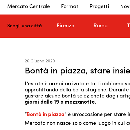
Mercato Centrale
Format
Progetti
Nov
Firenze
Roma
T
Scegli una città
26 Giugno 2020
Bontà in piazza, stare insi
L’estate è ormai arrivata e tutti abbiamo v
approfittando della bella stagione. Durante 
gustare alcune bontà selezionate dagli artig
giorni
dalle 19 a mezzanotte
.
“
Bontà in piazza
” è un’occasione per stare i
Mercato non nasce solo come luogo in cui co