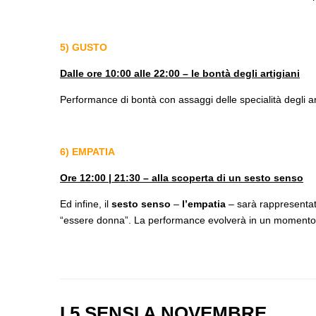
5) GUSTO
Dalle ore 10:00 alle 22:00 – le bontà degli
artigiani
Performance di bontà con assaggi delle specialità degli art
6) EMPATIA
Ore 12:00 | 21:30 – alla scoperta di un sesto senso
Ed infine, il
sesto senso
–
l’empatia
– sarà rappresentat
“essere donna”. La performance evolverà in un momento s
I 5 SENSI A NOVEMBRE