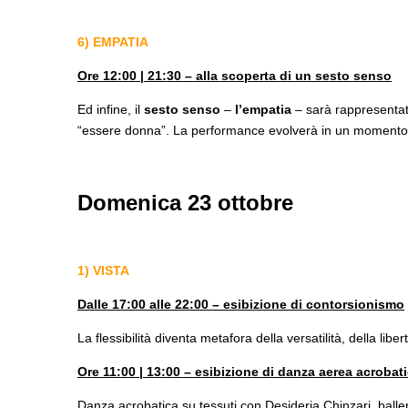
6) EMPATIA
Ore 12:00 | 21:30 – alla scoperta di un sesto senso
Ed infine, il
sesto senso
–
l’empatia
– sarà rappresentat
“essere donna”. La performance evolverà in un momento s
Domenica 23 ottobre
1) VISTA
Dalle 17:00 alle 22:00 – esibizione di contorsionismo
La flessibilità diventa metafora della versatilità, della lib
Ore 11:00 | 13:00 – esibizione di danza aerea acrobati
Danza acrobatica su tessuti con Desideria Chinzari, balleri