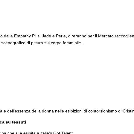
o dalle Empathy Pills. Jade e Perle, gireranno per il Mercato raccoglie
cenografico di pittura sul corpo femminile.
ertà e dell’essenza della donna nelle esibizioni di contorsionismo di Cristi
ca su tessuti
na che si è esibita a ltalia’s Got Talent.