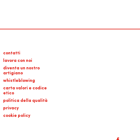
contatti
lavora con noi
diventa un nostro
artigiano
whistleblowing
carta valori e codice
etico
politica della qualità
privacy
cookie policy