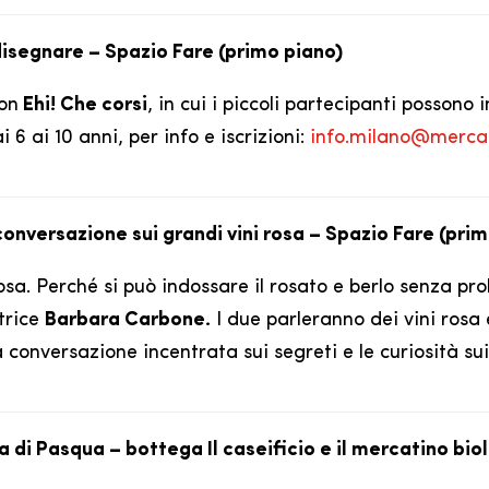
o disegnare – Spazio Fare (primo piano)
con
Ehi! Che corsi
, in cui i piccoli partecipanti posson
 6 ai 10 anni, per info e iscrizioni:
info.milano@mercat
 conversazione sui grandi vini rosa – Spazio Fare (pri
sa. Perché si può indossare il rosato e berlo senza prob
trice
Barbara Carbone.
I due parleranno dei vini rosa e
 conversazione incentrata sui segreti e le curiosità sui 
uova di Pasqua – bottega Il caseificio e il mercatino b