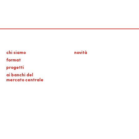
chi siamo
novità
format
progetti
ai banchi del
mercato centrale