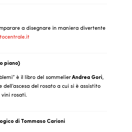
o imparare a disegnare in maniera divertente
ocentrale.it
mo piano)
lemi” è il libro del sommelier
Andrea Gori
,
 dell’ascesa del rosato a cui si è assistito
vini rosati.
iologico di Tommaso Carioni