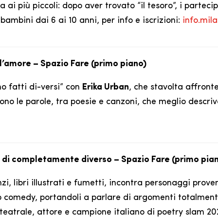
 ai più piccoli: dopo aver trovato “il tesoro”, i parte
 bambini dai 6 ai 10 anni, per info e iscrizioni:
info.mil
dell’amore – Spazio Fare (primo piano)
mo fatti di-versi” con
Erika Urban
, che stavolta affronte
no le parole, tra poesie e canzoni, che meglio descrivo
osa di completamente diverso – Spazio Fare (primo pia
zi, libri illustrati e fumetti, incontra personaggi prove
p comedy, portandoli a parlare di argomenti totalmente
teatrale, attore e campione italiano di poetry slam 2