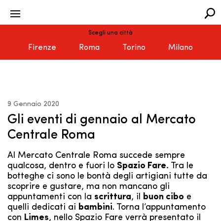
Scegli una città
Firenze
Roma
Torino
Milano
9 Gennaio 2020
Gli eventi di gennaio al Mercato
Centrale Roma
Al Mercato Centrale Roma succede sempre
qualcosa, dentro e fuori lo
Spazio Fare.
Tra le
botteghe ci sono le bontà degli artigiani tutte da
scoprire e gustare, ma non mancano gli
appuntamenti con la
scrittura
, il
buon cibo
e
quelli dedicati ai
bambini
. Torna l’appuntamento
con
Limes
, nello Spazio Fare verrà presentato il