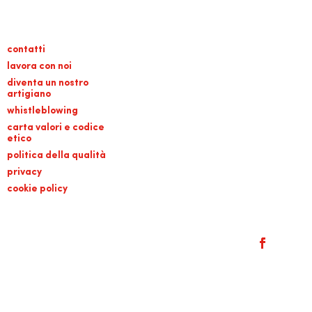
contatti
lavora con noi
diventa un nostro
artigiano
whistleblowing
carta valori e codice
etico
politica della qualità
privacy
cookie policy