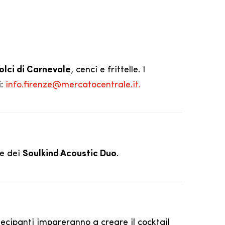
olci di Carnevale
, cenci e frittelle. I
i:
info.firenze@mercatocentrale.it.
te dei
Soulkind Acoustic Duo
.
rtecipanti impareranno a creare il cocktail