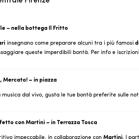
entrale Firenze
le – nella bottega Il Fritto
ari
insegnano come preparare alcuni tra i più famosi
d
saggiare queste imperdibili bontà. Per info e iscrizion
, Mercato! – in piazza
usica dal vivo, gusta le tue bontà preferite sulle no
rfetto con Martini – in Terrazza Tosca
itivo impeccabile, in collaborazione con
Martini
. I pa