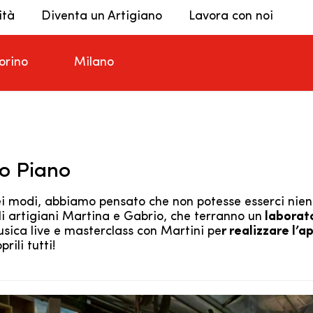
ità
Diventa un Artigiano
Lavora con noi
orino
Milano
mo Piano
dei modi, abbiamo pensato che non potesse esserci nie
li artigiani Martina e Gabrio, che terranno un
laborato
usica live e masterclass con Martini pe
r realizzare l’a
prili tutti!