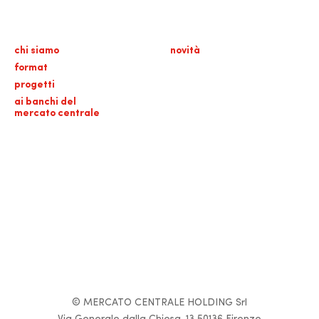
chi siamo
novità
format
progetti
ai banchi del
mercato centrale
© MERCATO CENTRALE HOLDING Srl