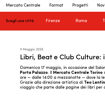
Mercato Centrale
Format
Progetti
Nov
Firenze
Roma
T
Scegli una città
11 Maggio 2026
Libri, Beat e Club Culture:
Domenica 17 maggio, in occasione del Salone 
Porta Palazzo
. Il
Mercato Centrale Torino
s
ore — dalle 14:00 a mezzanotte — dove la let
Grazie alla direzione artistica di
Teo Lenti
viaggio che parte dalle pagine dei libri per a