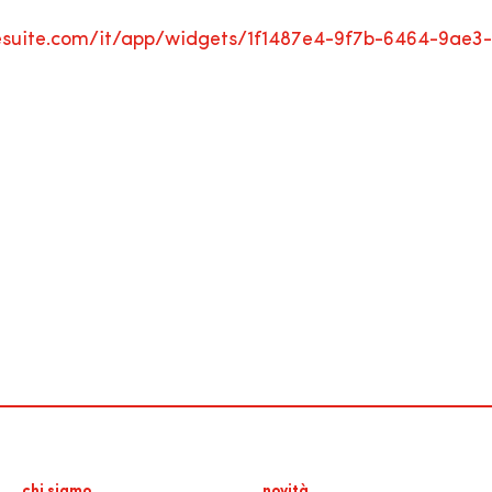
oesuite.com/it/app/widgets/1f1487e4-9f7b-6464-9ae
chi siamo
novità