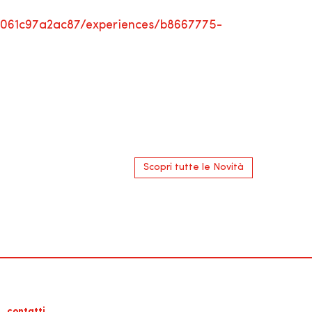
3-061c97a2ac87/experiences/b8667775-
Scopri tutte le Novità
contatti