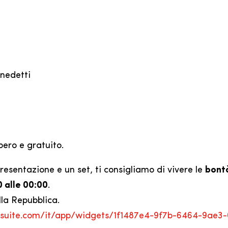
enedetti
ibero e gratuito.
resentazione e un set, ti consigliamo di vivere le
bontà
 alle 00:00
.
la Repubblica.
oesuite.com/it/app/widgets/1f1487e4-9f7b-6464-9ae