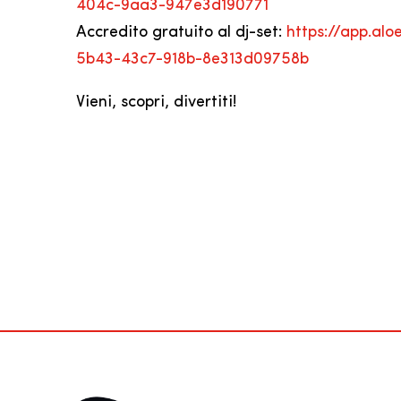
404c-9aa3-947e3d190771
Accredito gratuito al dj-set:
https://app.al
5b43-43c7-918b-8e313d09758b
Vieni, scopri, divertiti!