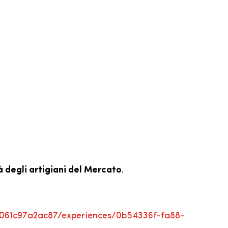
 degli artigiani del Mercato
.
3-061c97a2ac87/experiences/0b54336f-fa88-