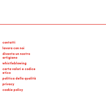
contatti
lavora con noi
diventa un nostro
artigiano
whistleblowing
carta valori e codice
etico
politica della qualità
privacy
cookie policy