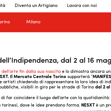
ità
Diventa un Artigiano
Lavora con noi
orino
Milano
ell’Indipendenza, dal 2 al 16 ma
dell’arte fin dalla sua nascita
e lo dimostra ancora un
SXT. Il Mercato Centrale Torino
supporterà “
MANIFEST
e artisti chiedendo di rappresentare la loro idea di in
ubbliche, visibili in giro per le strade di Torino
dal 2 a
 di far coincidere il luogo dell’arte con la quotidianità
e torinesi, dove le idee prendono forma.
NESXT
è un pr