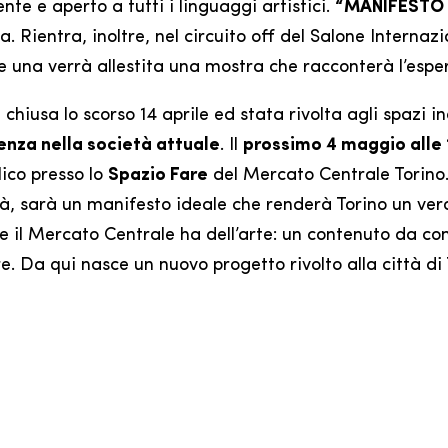
te e aperto a tutti i linguaggi artistici.
“MANIFESTO |
Rientra, inoltre, nel circuito off del Salone Internazion
na verrà allestita una mostra che racconterà l’esper
 chiusa lo scorso 14 aprile ed stata rivolta agli spazi i
denza nella società attuale
. Il
prossimo 4 maggio alle 
lico presso lo
Spazio Fare
del Mercato Centrale Torino. I
ittà, sarà un manifesto ideale che renderà Torino un ve
e il Mercato Centrale ha dell’arte: un contenuto da con
. Da qui nasce un nuovo progetto rivolto alla città di 