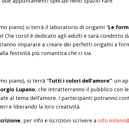
n due appuntamenti speciali nello Spazio Fare.
imo piano) si terrà il laboratorio di origami “
Le form
i! Che corsi! è dedicato agli adulti e sarà condotto 
tranno imparare a creare dei perfetti origami a forma 
la festività più romantica che ci sia.
mo piano), si terrà “
Tutti i colori dell’amore”
: un a
iorgio Lupano
, che intratterranno il pubblico con le
ate al tema dell’amore. I partecipanti potranno con
eri e liberando la loro creatività.
scrizione
, per info e iscrizioni scrivere a
info.milano