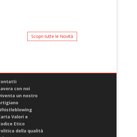
Scopri tutte le Novità
Contatti
Lavora con noi
Diventa un nostro
artigiano
Whistleblowing
arta Valori e
odice Etico
olitica della qualità