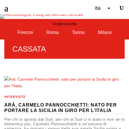
ita
Scegli una città
Firenze
Roma
Torino
Milano
CASSATA
INTERVISTE
ARÀ, CARMELO PANNOCCHIETTI: NATO PER
PORTARE LA SICILIA IN GIRO PER L’ITALIA
Per chi si sposta dal Sud, per chi al Sud ci è stato e non se lo
dimentica più, Carmelo Pannocchietti è un’ancora di
salvezza: ha portato i sapori della sua amata Sicilia prima a