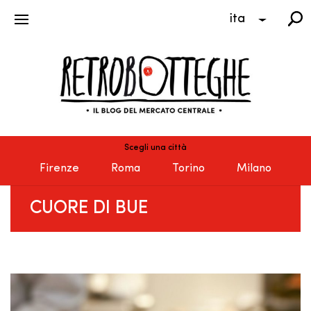
ita
Scegli una città
Firenze
Roma
Torino
Milano
CUORE DI BUE