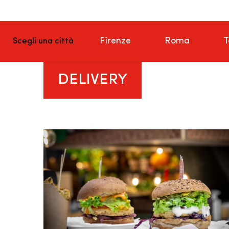
Firenze
Roma
T
Scegli una città
DELIVERY