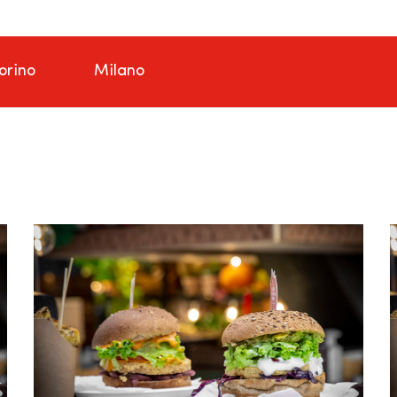
orino
Milano