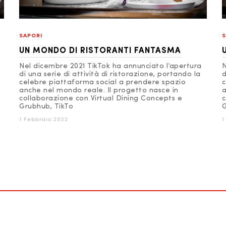
SAPORI
S
UN MONDO DI RISTORANTI FANTASMA
Nel dicembre 2021 TikTok ha annunciato l’apertura
N
di una serie di attività di ristorazione, portando la
d
celebre piattaforma social a prendere spazio
c
anche nel mondo reale. Il progetto nasce in
a
collaborazione con Virtual Dining Concepts e
c
Grubhub, TikTo
G
1 Febbraio 2022
1