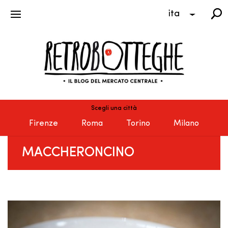
ita
Scegli una città
Firenze
Roma
Torino
Milano
MACCHERONCINO