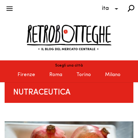
ita
Scegli una città
Firenze
Roma
Torino
Milano
NUTRACEUTICA