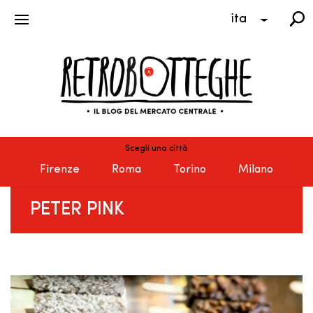
ita
Scegli una città
Firenze
Roma
Torino
Milano
PETER PINK