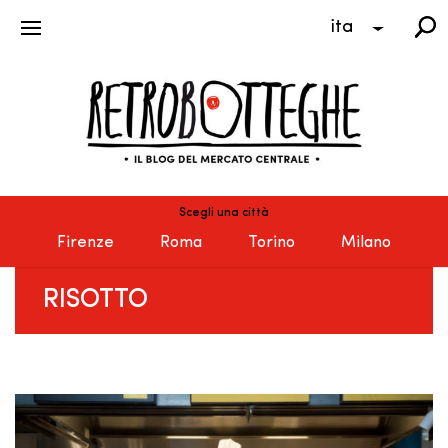
ita
Scegli una città
Firenze
Roma
Torino
Milano
RISOTTO