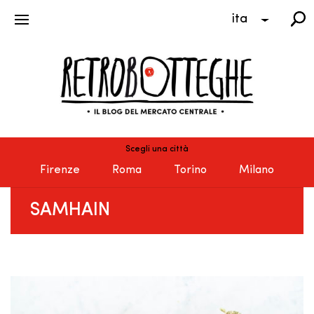
ita
Scegli una città
Firenze
Roma
Torino
Milano
SAMHAIN