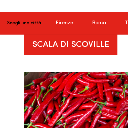
Firenze
Roma
T
Scegli una città
SCALA DI SCOVILLE