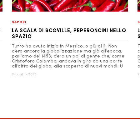
SAPORI
S
O
LA SCALA DI SCOVILLE, PEPERONCINI NELLO
SPAZIO
Tutto ha avuto inizio in Messico, o giù di lì. Non
T
c’era ancora la globalizzazione ma già all’epoca,
c
parliamo del 1493, c’era un po’ di gente che, come
p
Cristoforo Colombo, andava in giro da una parte
C
all’altra del globo, alla scoperta di nuovi mondi. U
a
2 Luglio 2021
2