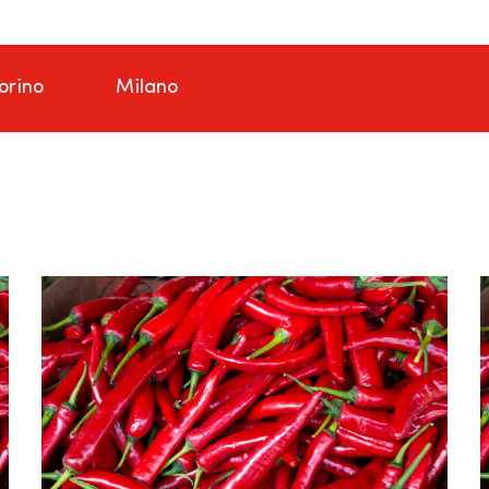
orino
Milano