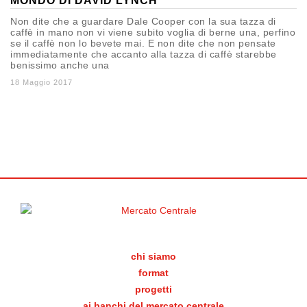
MONDO DI DAVID LYNCH
Non dite che a guardare Dale Cooper con la sua tazza di
caffè in mano non vi viene subito voglia di berne una, perfino
se il caffè non lo bevete mai. E non dite che non pensate
immediatamente che accanto alla tazza di caffè starebbe
benissimo anche una
18 Maggio 2017
chi siamo
format
progetti
ai banchi del mercato centrale