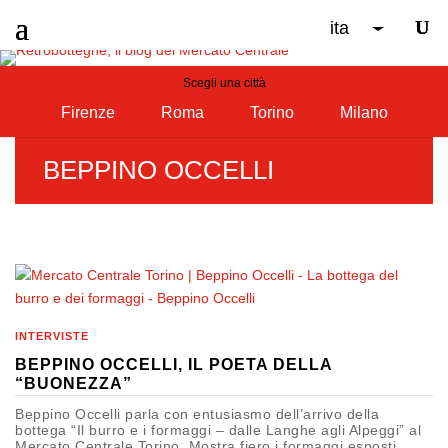
ita
Scegli una città
Firenze
Roma
Torino
Milano
BEPPINO OCCELLI
INTERVISTE
BEPPINO OCCELLI, IL POETA DELLA
“BUONEZZA”
Beppino Occelli parla con entusiasmo dell’arrivo della
bottega “Il burro e i formaggi – dalle Langhe agli Alpeggi” al
Mercato Centrale Torino. Mostra fiero i formaggi esposti,