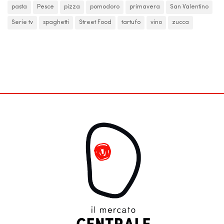
pasta
Pesce
pizza
pomodoro
primavera
San Valentino
Serie tv
spaghetti
Street Food
tartufo
vino
zucca