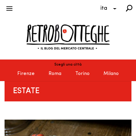
ita
Scegli una città
Firenze
Roma
Torino
Milano
ESTATE