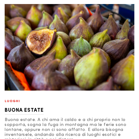
LUOGHI
BUONA ESTATE
Buona estate. A chi ama il caldo e a chi proprio non lo
sopporta, sogna la fuga in montagna ma le ferie sono
lontane, oppure non ci sono affatto. E allora bisogna
inventarsele, andando alla ricerca di luoghi esotici e