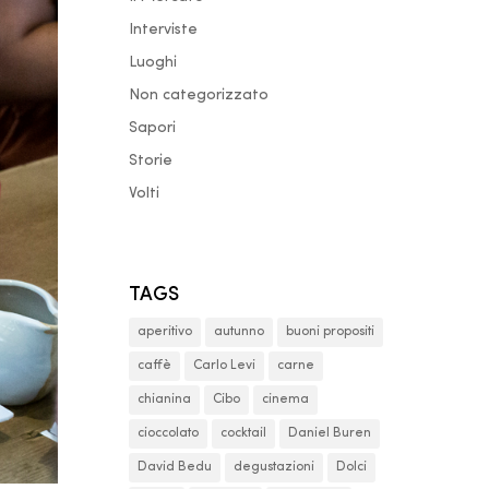
Interviste
Luoghi
Non categorizzato
Sapori
Storie
Volti
TAGS
aperitivo
autunno
buoni propositi
caffè
Carlo Levi
carne
chianina
Cibo
cinema
cioccolato
cocktail
Daniel Buren
David Bedu
degustazioni
Dolci