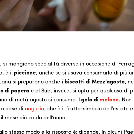
va, si mangiano specialità diverse in occasione di Ferra
, è il
piccione
, anche se si usava consumarlo di più u
oscana si preparano anche i
biscotti di Mezz’agosto
, ne
o di papera
e al Sud, invece, si opta per qualcosa di p
liano di metà agosto si consuma il
gelo di
melone
.
Non
è a base di
anguria
, che è il frutto-simbolo dell’estate e
il mese più caldo dell’anno.
 allo stesso modo e la risposta è: dipende. In alcuni Pae