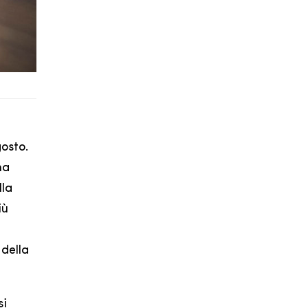
gosto.
na
lla
iù
 della
si