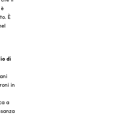
che il
 è
to. È
nel
io di
mani
roni in
ca a
’usanza