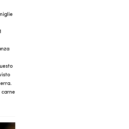
miglie
1
anza
questo
visto
erra.
a carne