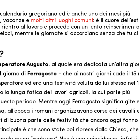
l calendario gregoriano ed è anche uno dei mesi più
ie, vacanze e
molti altri luoghi comuni
: è il cuore dell’es
ol rientro al lavoro e procede con un lento reinserimento
 veloci, mentre le giornate si accorciano senza che tu ci
?
mperatore Augusto
, al quale era dedicata un’altra gi
il giorno di
Ferragosto
– che ai nostri giorni cade il 15
’imperatore ed era una festività voluta da lui stesso nel 1
a lunga fatica dei lavori agricoli, la cui parte più
questo periodo. Mentre oggi Ferragosto significa gite 
, all’epoca i romani organizzavano corse dei cavalli 
ori di buona parte delle festività che ancora oggi fanno
principale è che sono state poi riprese dalla Chiesa, che