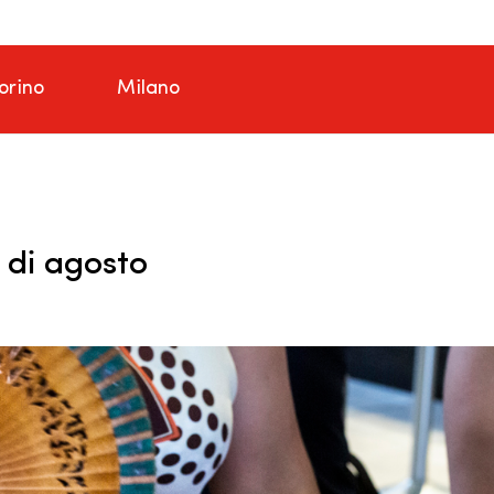
orino
Milano
 di agosto