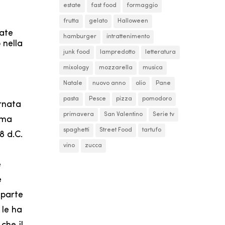
estate
fast food
formaggio
frutta
gelato
Halloween
tate
hamburger
intrattenimento
 nella
junk food
lampredotto
letteratura
mixology
mozzarella
musica
Natale
nuovo anno
olio
Pane
pasta
Pesce
pizza
pomodoro
ornata
primavera
San Valentino
Serie tv
 ma
spaghetti
Street Food
tartufo
8 d.C.
vino
zucca
e
e
 parte
 le ha