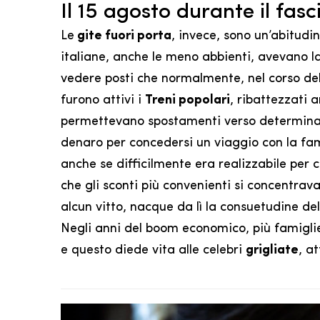
Il 15 agosto durante il fas
Le
gite fuori porta
, invece, sono un’abitudi
italiane, anche le meno abbienti, avevano la 
vedere posti che normalmente, nel corso dell
furono attivi i
Treni popolari
, ribattezzati a
permettevano spostamenti verso determinat
denaro per concedersi un viaggio con la fami
anche se difficilmente era realizzabile per c
che gli sconti più convenienti si concentrav
alcun vitto, nacque da lì la consuetudine de
Negli anni del boom economico, più famiglie
e questo diede vita alle celebri
grigliate
, a