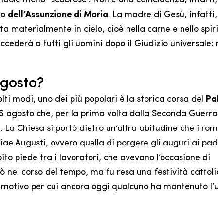
ndole meno “scabrose”. Non è una coincidenza, infatti, 
lo
dell’Assunzione di Maria
. La madre di Gesù, infatti,
ta materialmente in cielo, cioè nella carne e nello spiri
uccederà a tutti gli uomini dopo il Giudizio universale: 
agosto?
molti modi, uno dei più popolari è la storica corsa del
Pal
6 agosto che, per la prima volta dalla Seconda Guerra
 La Chiesa si portò dietro un’altra abitudine che i ro
iae Augusti, ovvero quella di porgere gli auguri ai pad
to piede tra i lavoratori, che avevano l’occasione di
rò nel corso del tempo, ma fu resa una festività cattoli
 il motivo per cui ancora oggi qualcuno ha mantenuto l