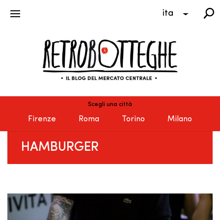
ita
Scegli una città
Firenze
Roma
Torino
Milano
HAMBURGER