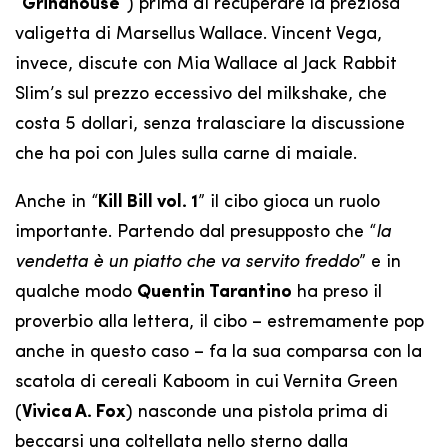
“
Grindhouse
“) prima di recuperare la preziosa
valigetta di Marsellus Wallace. Vincent Vega,
invece, discute con Mia Wallace al Jack Rabbit
Slim’s sul prezzo eccessivo del milkshake, che
costa 5 dollari, senza tralasciare la discussione
che ha poi con Jules sulla carne di maiale.
Anche in “
Kill Bill vol. 1
” il cibo gioca un ruolo
importante. Partendo dal presupposto che “
la
vendetta è un piatto che va servito freddo
” e in
qualche modo
Quentin Tarantino
ha preso il
proverbio alla lettera, il cibo – estremamente pop
anche in questo caso – fa la sua comparsa con la
scatola di cereali Kaboom in cui Vernita Green
(
Vivica A. Fox
) nasconde una pistola prima di
beccarsi una coltellata nello sterno dalla