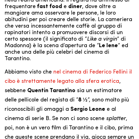
nella realtà americana.
Il regista ha ammesso di
frequentare
fast food
e
diner
, dove oltre a
mangiare ama osservare le persone, le loro
abitudini per poi creare delle storie. La cameriera
che versa incessantemente caffè al gruppo di
rapinatori intento a promuovere discorsi di un
certo spessore (il significato di “
Like a virgin
” di
Madonna) è la scena d’apertura de “
Le Iene
” ed
anche una delle più celebri del cinema di
Tarantino.
Abbiamo visto che
nel cinema di Federico Fellini il
cibo è strettamente legato alla sfera erotica
,
sebbene
Quentin Tarantino
sia un estimatore
delle pellicole del regista di “
8 ½
“, sono molto più
riconoscibili gli omaggi a
Sergio Leone
e al
cinema di serie B. Se non ci sono scene
splatter
,
poi, non è un vero film di Tarantino e il cibo, prima
che queste scene prendano il via, gioca sempre un