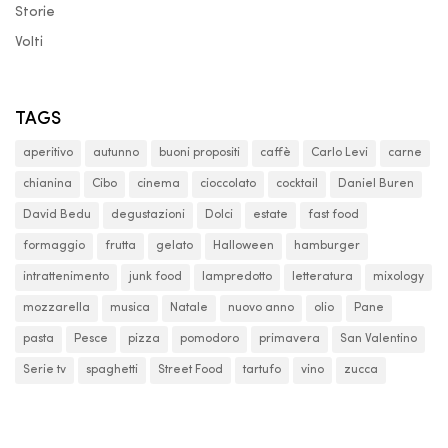
Storie
Volti
TAGS
aperitivo
autunno
buoni propositi
caffè
Carlo Levi
carne
chianina
Cibo
cinema
cioccolato
cocktail
Daniel Buren
David Bedu
degustazioni
Dolci
estate
fast food
formaggio
frutta
gelato
Halloween
hamburger
intrattenimento
junk food
lampredotto
letteratura
mixology
mozzarella
musica
Natale
nuovo anno
olio
Pane
pasta
Pesce
pizza
pomodoro
primavera
San Valentino
Serie tv
spaghetti
Street Food
tartufo
vino
zucca