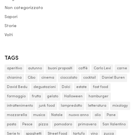
Non categorizzato
Sapori
Storie
Volti
TAGS
aperitivo
autunno
buoni propositi
caffè
Carlo Levi
carne
chianina
Cibo
cinema
cioccolato
cocktail
Daniel Buren
David Bedu
degustazioni
Dolci
estate
fast food
formaggio
frutta
gelato
Halloween
hamburger
intrattenimento
junk food
lampredotto
letteratura
mixology
mozzarella
musica
Natale
nuovo anno
olio
Pane
pasta
Pesce
pizza
pomodoro
primavera
San Valentino
Serie tv
spaghetti
Street Food
tartufo
vino
zucca