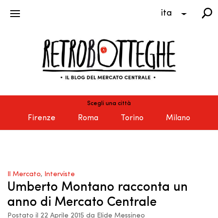
ita
Scegli una città
Firenze
Roma
Torino
Milano
Il Mercato
,
Interviste
Umberto Montano racconta un
anno di Mercato Centrale
Postato il 22 Aprile 2015 da Elide Messineo