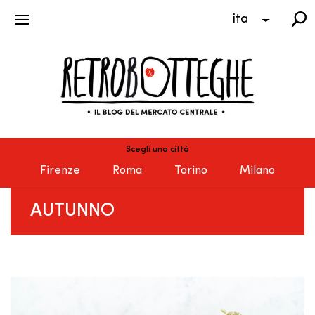
ita
Scegli una città
Firenze
Roma
Torino
Milano
AUTUNNO