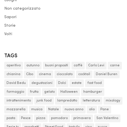
Luoghi
Non categorizzato
Sapori
Storie
Volti
TAGS
aperitivo
autunno
buoni propositi
caffè
Carlo Levi
carne
chianina
Cibo
cinema
cioccolato
cocktail
Daniel Buren
David Bedu
degustazioni
Dolci
estate
fast food
formaggio
frutta
gelato
Halloween
hamburger
intrattenimento
junk food
lampredotto
letteratura
mixology
mozzarella
musica
Natale
nuovo anno
olio
Pane
pasta
Pesce
pizza
pomodoro
primavera
San Valentino
Serie tv
spaghetti
Street Food
tartufo
vino
zucca