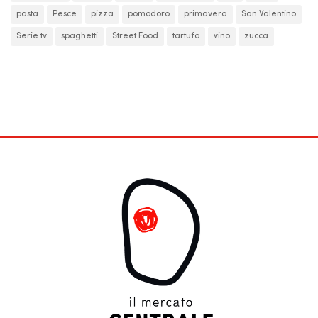
pasta
Pesce
pizza
pomodoro
primavera
San Valentino
Serie tv
spaghetti
Street Food
tartufo
vino
zucca