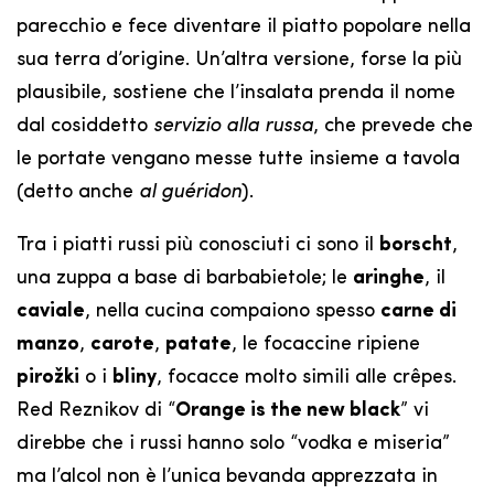
parecchio e fece diventare il piatto popolare nella
sua terra d’origine. Un’altra versione, forse la più
plausibile, sostiene che l’insalata prenda il nome
dal cosiddetto
servizio alla russa
, che prevede che
le portate vengano messe tutte insieme a tavola
(detto anche
al guéridon
).
Tra i piatti russi più conosciuti ci sono il
borscht
,
una zuppa a base di barbabietole; le
aringhe
, il
caviale
, nella cucina compaiono spesso
carne di
manzo
,
carote
,
patate
, le focaccine ripiene
pirožki
o i
bliny
, focacce molto simili alle crêpes.
Red Reznikov di “
Orange is the new black
” vi
direbbe che i russi hanno solo “vodka e miseria”
ma l’alcol non è l’unica bevanda apprezzata in