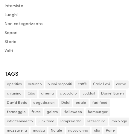
Interviste
Luoghi
Non categorizzato
Sapori
Storie
Volti
TAGS
aperitivo
autunno
buoni propositi
caffè
Carlo Levi
carne
chianina
Cibo
cinema
cioccolato
cocktail
Daniel Buren
David Bedu
degustazioni
Dolci
estate
fast food
formaggio
frutta
gelato
Halloween
hamburger
intrattenimento
junk food
lampredotto
letteratura
mixology
mozzarella
musica
Natale
nuovo anno
olio
Pane