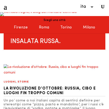
ita
Scegli una città
Firenze
Roma
Torino
Milano
INSALATA RUSSA.
LUOGHI
,
STORIE
LA RIVOLUZIONE D’OTTOBRE: RUSSIA, CIBO E
LUOGHI FIN TROPPO COMUNI
Un po’ come a noi italiani capita di sentirci definire per
stereotipi come “pizza, pasta e mandolino”, per i russi c’è
l’equivalente di “vodka, patate e matrioske”. Il luogo