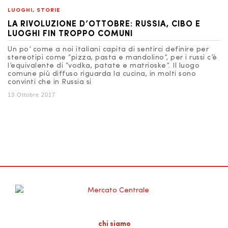
LUOGHI
,
STORIE
LA RIVOLUZIONE D’OTTOBRE: RUSSIA, CIBO E
LUOGHI FIN TROPPO COMUNI
Un po’ come a noi italiani capita di sentirci definire per
stereotipi come “pizza, pasta e mandolino”, per i russi c’è
l’equivalente di “vodka, patate e matrioske”. Il luogo
comune più diffuso riguarda la cucina, in molti sono
convinti che in Russia si
13 Ottobre 2017
chi siamo