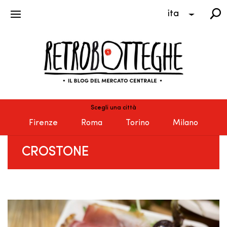
ita
Scegli una città
Firenze
Roma
Torino
Milano
CROSTONE