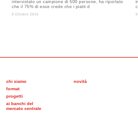
intervistato un campione di 500 persone, ha riportato
i
che il 75% di esse crede che i piatti d
c
9 Ottobre 2016
9
chi siamo
novità
format
progetti
ai banchi del
mercato centrale