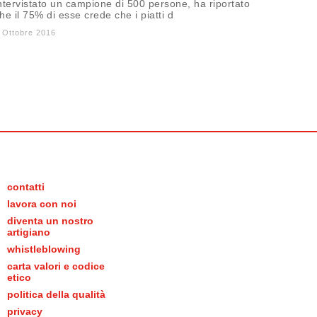
ntervistato un campione di 500 persone, ha riportato
he il 75% di esse crede che i piatti d
 Ottobre 2016
contatti
lavora con noi
diventa un nostro
artigiano
whistleblowing
carta valori e codice
etico
politica della qualità
privacy