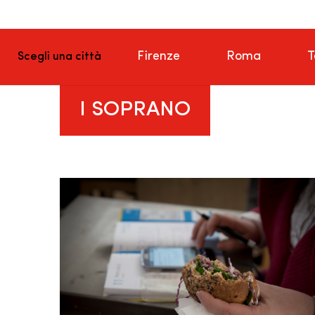
Firenze
Roma
T
Scegli una città
I SOPRANO