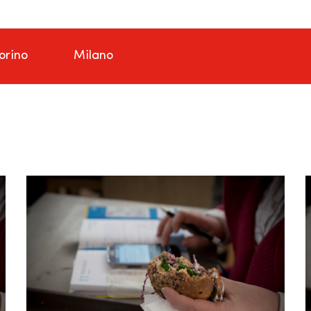
orino
Milano