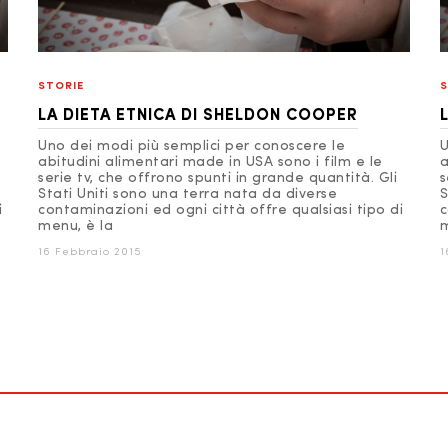
STORIE
S
LA DIETA ETNICA DI SHELDON COOPER
Uno dei modi più semplici per conoscere le
U
abitudini alimentari made in USA sono i film e le
a
serie tv, che offrono spunti in grande quantità. Gli
s
Stati Uniti sono una terra nata da diverse
S
i
contaminazioni ed ogni città offre qualsiasi tipo di
c
menu, è la
m
16 Febbraio 2015
1