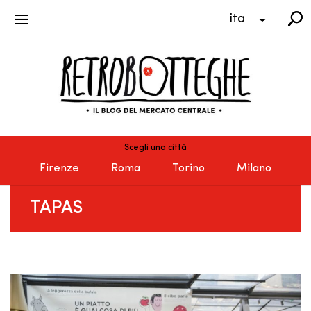
ita
Scegli una città
Firenze
Roma
Torino
Milano
TAPAS