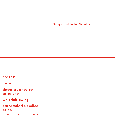
Scopri tutte le Novità
contatti
lavora con noi
diventa un nostro
artigiano
whistleblowing
carta valori e codice
etico