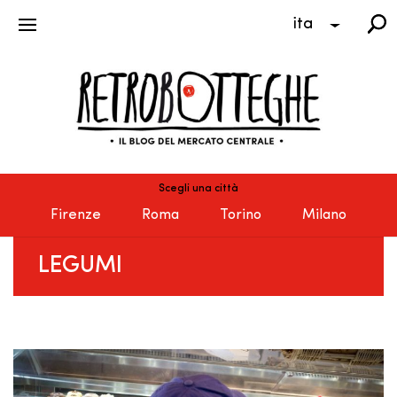
ita
Scegli una città
Firenze
Roma
Torino
Milano
LEGUMI