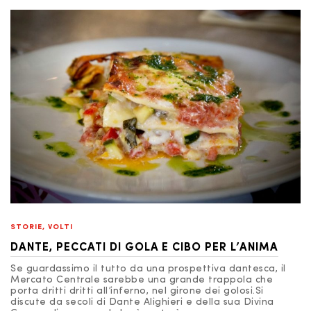
STORIE
,
VOLTI
DANTE, PECCATI DI GOLA E CIBO PER L’ANIMA
Se guardassimo il tutto da una prospettiva dantesca, il
Mercato Centrale sarebbe una grande trappola che
porta dritti dritti all’inferno, nel girone dei golosi.Si
discute da secoli di Dante Alighieri e della sua Divina