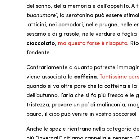
del sonno, della memoria e dell’appetito. A 
buonumore
“, la serotonina può essere stim
latticini, nei pomodori, nelle prugne, nelle 
sesamo e di girasole, nelle verdure a foglia 
cioccolato
,
ma questo forse è risaputo
. Ri
fondente.
Contrariamente a quanto potreste immaginar
viene associata la
caffeina
.
Tantissime per
quando si va oltre pare che la caffeina e la
dell’autunno, l’aria che si fa più fresca e le 
tristezza, provare un po’ di malinconia, ma
paura, il cibo può venire in vostro soccorso!
Anche le spezie rientrano nella categoria de
più “invernali” citiamo cannella e zenzero.