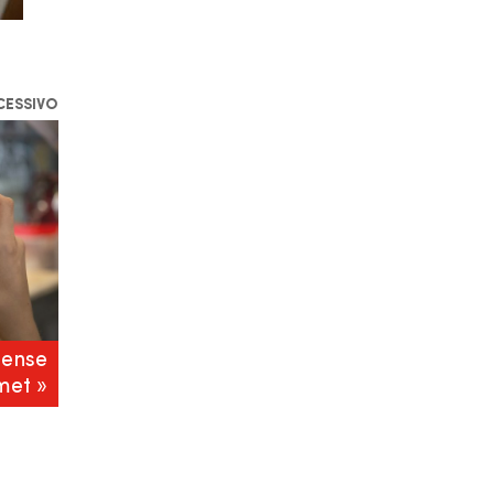
CESSIVO
pense
met »