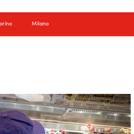
orino
Milano