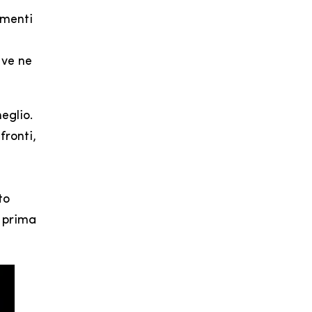
lementi
 ve ne
eglio.
fronti,
to
e prima