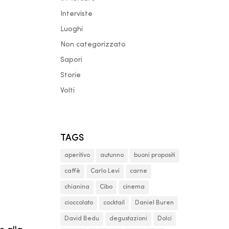
Interviste
Luoghi
Non categorizzato
Sapori
Storie
Volti
TAGS
aperitivo
autunno
buoni propositi
caffè
Carlo Levi
carne
chianina
Cibo
cinema
cioccolato
cocktail
Daniel Buren
David Bedu
degustazioni
Dolci