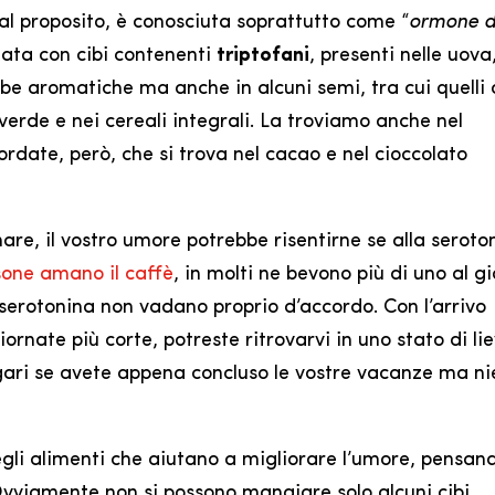
tal proposito, è conosciuta soprattutto come “
ormone d
olata con cibi contenenti
triptofani
, presenti nelle uova
erbe aromatiche ma anche in alcuni semi, tra cui quelli 
verde e nei cereali integrali. La troviamo anche nel
cordate, però, che si trova nel cacao e nel cioccolato
e, il vostro umore potrebbe risentirne se alla seroto
sone amano il caffè
, in molti ne bevono più di uno al g
 serotonina non vadano proprio d’accordo. Con l’arrivo
giornate più corte, potreste ritrovarvi in uno stato di li
gari se avete appena concluso le vostre vacanze ma ni
gli alimenti che aiutano a migliorare l’umore, pensand
 Ovviamente non si possono mangiare solo alcuni cibi