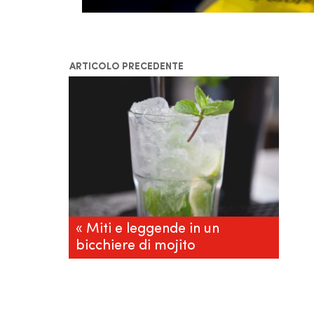
ARTICOLO PRECEDENTE
« Miti e leggende in un
bicchiere di mojito