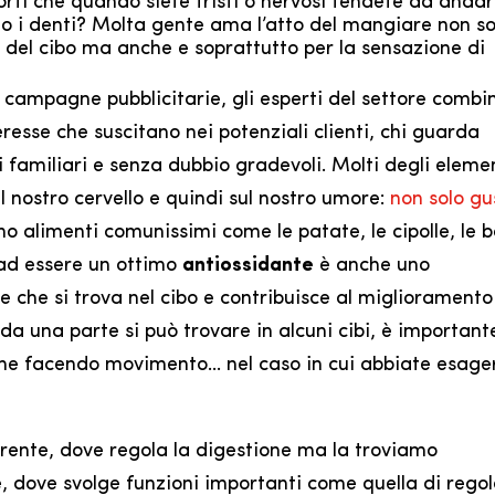
ti che quando siete tristi o nervosi tendete ad andar
to i denti? Molta gente ama l’atto del mangiare non so
 del cibo ma anche e soprattutto per la sensazione di
 campagne pubblicitarie, gli esperti del settore comb
resse che suscitano nei potenziali clienti, chi guarda
familiari e senza dubbio gradevoli. Molti degli eleme
 nostro cervello e quindi sul nostro umore:
non solo gu
no alimenti comunissimi come le patate, le cipolle, le
 ad essere un ottimo
antiossidante
è anche uno
e che si trova nel cibo e contribuisce al miglioramento
 da una parte si può trovare in alcuni cibi, è important
nche facendo movimento… nel caso in cui abbiate esage
rente, dove regola la digestione ma la troviamo
, dove svolge funzioni importanti come quella di rego