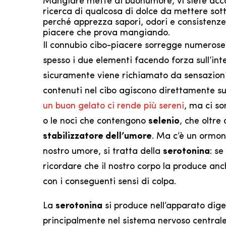
Mangiare mette di buonumore, vi siete accor
ricerca di qualcosa di dolce da mettere sot
perché apprezza sapori, odori e consistenze
piacere che prova mangiando.
Il connubio cibo-piacere sorregge numerose
spesso i due elementi facendo forza sull’inte
sicuramente viene richiamato da sensazioni 
contenuti nel cibo agiscono direttamente sul
un buon gelato ci rende più sereni
, ma ci so
o le noci che contengono
selenio
, che oltre
stabilizzatore dell’umore
. Ma c’è un ormon
nostro umore, si tratta della
serotonina
: se
ricordare che il nostro corpo la produce a
con i conseguenti sensi di colpa.
La
serotonina
si produce nell’apparato dige
principalmente nel sistema nervoso centrale