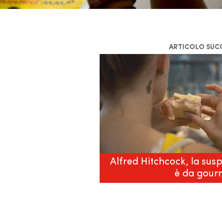
ARTICOLO SUC
Alfred Hitchcock, la sus
è da gour