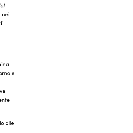
el
, nei
di
nina
iorno e
eve
ente
o alle