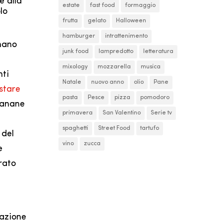
e alla
estate
fast food
formaggio
lo
frutta
gelato
Halloween
hamburger
intrattenimento
inano
junk food
lampredotto
letteratura
mixology
mozzarella
musica
nti
Natale
nuovo anno
olio
Pane
stare
pasta
Pesce
pizza
pomodoro
 banane
primavera
San Valentino
Serie tv
spaghetti
Street Food
tartufo
 del
vino
zucca
e
rato
lazione