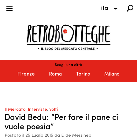
ita
Scegli una città
Firenze
Roma
Torino
Milano
Il Mercato
,
Interviste
,
Volti
David Bedu: “Per fare il pane ci
vuole poesia”
Postato il 25 Luglio 2015 da Elide Messineo