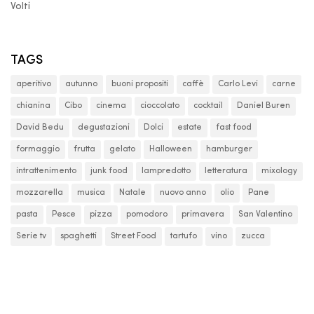
Volti
TAGS
aperitivo
autunno
buoni propositi
caffè
Carlo Levi
carne
chianina
Cibo
cinema
cioccolato
cocktail
Daniel Buren
David Bedu
degustazioni
Dolci
estate
fast food
formaggio
frutta
gelato
Halloween
hamburger
intrattenimento
junk food
lampredotto
letteratura
mixology
mozzarella
musica
Natale
nuovo anno
olio
Pane
pasta
Pesce
pizza
pomodoro
primavera
San Valentino
Serie tv
spaghetti
Street Food
tartufo
vino
zucca