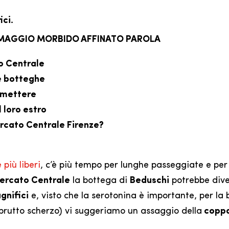
ici.
RMAGGIO MORBIDO AFFINATO PAROLA
o Centrale
le botteghe
e mettere
l loro estro
Mercato Centrale Firenze?
 più liberi
, c’è più tempo per lunghe passeggiate e per
ercato Centrale
la bottega di
Beduschi
potrebbe div
gnifici
e, visto che la serotonina è importante, per la 
brutto scherzo) vi suggeriamo un assaggio della
coppa