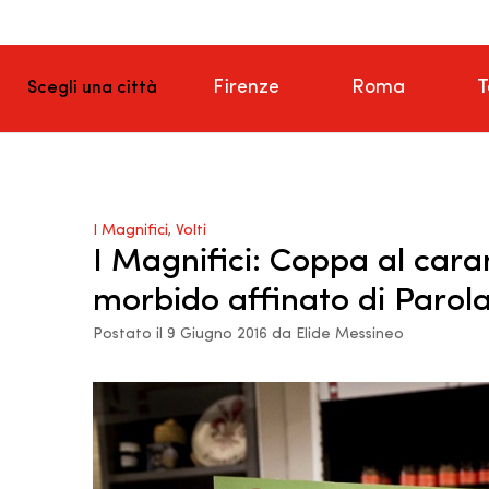
Firenze
Roma
T
Scegli una città
I Magnifici
,
Volti
I Magnifici: Coppa al car
morbido affinato di Parol
Postato il 9 Giugno 2016 da Elide Messineo