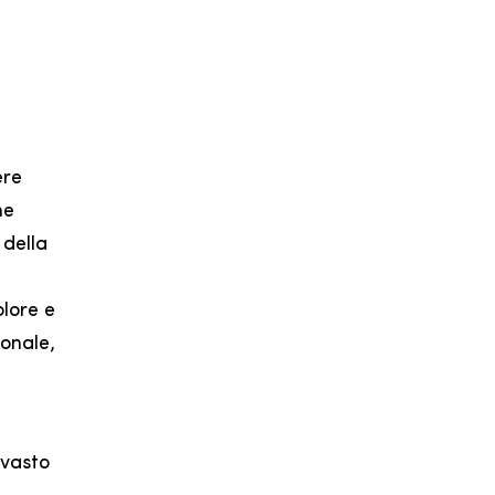
ere
he
 della
olore e
sonale,
 vasto