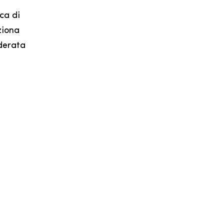
ca di
ziona
iderata