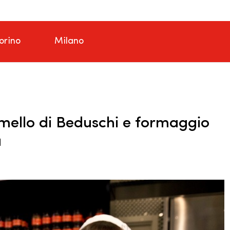
orino
Milano
amello di Beduschi e formaggio
a