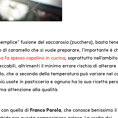
semplice” fusione del saccarosio (zucchero), basta ten
po di caramello che si vuole preparare, l’importante è c
za fa spesso capolino in cucina
, soprattutto nell’ambito
cabili, altrimenti il minimo errore rischia di alterare
llo, che a seconda della temperatura può variare nel c
più usate in pasticceria e ognuno ha la sua ricetta per
ma attenzione alla qualità.
 con quella di
Franco Parola
, che conosce benissimo il