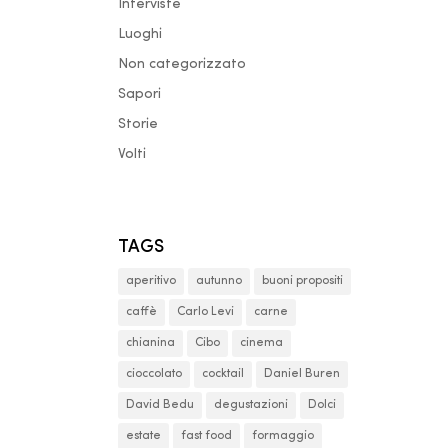
Interviste
Luoghi
Non categorizzato
Sapori
Storie
Volti
TAGS
aperitivo
autunno
buoni propositi
caffè
Carlo Levi
carne
chianina
Cibo
cinema
cioccolato
cocktail
Daniel Buren
David Bedu
degustazioni
Dolci
estate
fast food
formaggio