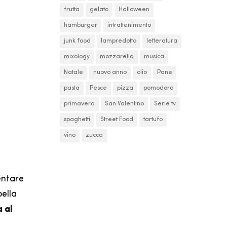
frutta
gelato
Halloween
hamburger
intrattenimento
junk food
lampredotto
letteratura
mixology
mozzarella
musica
Natale
nuovo anno
olio
Pane
pasta
Pesce
pizza
pomodoro
primavera
San Valentino
Serie tv
spaghetti
Street Food
tartufo
vino
zucca
entare
bella
 al