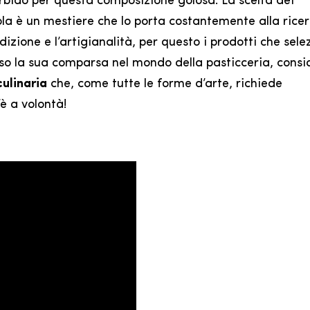
bido per questa composizione golosa. La scelta dei
ola è un mestiere che lo porta costantemente alla ricer
izione e l’artigianalità, per questo i prodotti che sele
sso la sua comparsa nel mondo della pasticceria, cons
culinaria
che, come tutte le forme d’arte, richiede
è a volontà!