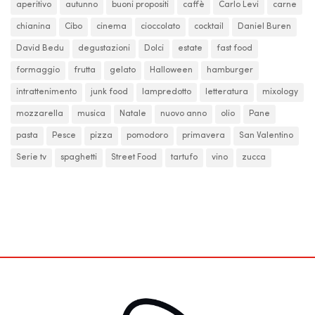
aperitivo
autunno
buoni propositi
caffè
Carlo Levi
carne
chianina
Cibo
cinema
cioccolato
cocktail
Daniel Buren
David Bedu
degustazioni
Dolci
estate
fast food
formaggio
frutta
gelato
Halloween
hamburger
intrattenimento
junk food
lampredotto
letteratura
mixology
mozzarella
musica
Natale
nuovo anno
olio
Pane
pasta
Pesce
pizza
pomodoro
primavera
San Valentino
Serie tv
spaghetti
Street Food
tartufo
vino
zucca