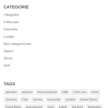
CATEGORIE
I Magnifici
Il Mercato
Interviste
Luoghi
Non categorizzato
Sapori
Storie
Volti
TAGS
aperitivo
autunno
buoni propositi
caffè
Carlo Levi
carne
chianina
Cibo
cinema
cioccolato
cocktail
Daniel Buren
David Bedu
degustazioni
Dolci
estate
fast food
formaggio