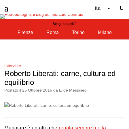
ita
Scegli una città
Firenze
Roma
Torino
Milano
Interviste
Roberto Liberati: carne, cultura ed
equilibrio
Postato il 25 Ottobre 2016 da Elide Messineo
Mangiare è un atto che
regala sempre molta