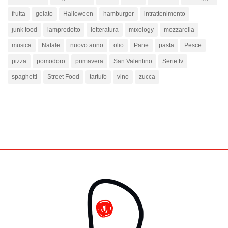
frutta
gelato
Halloween
hamburger
intrattenimento
junk food
lampredotto
letteratura
mixology
mozzarella
musica
Natale
nuovo anno
olio
Pane
pasta
Pesce
pizza
pomodoro
primavera
San Valentino
Serie tv
spaghetti
Street Food
tartufo
vino
zucca