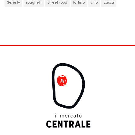
Serie tv
spaghetti
Street Food
tartufo
vino
zucca