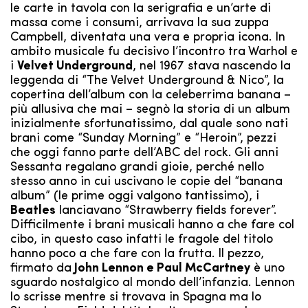
le carte in tavola con la serigrafia e un’arte di
massa come i consumi, arrivava la sua zuppa
Campbell, diventata una vera e propria icona.
In
ambito musicale fu decisivo l’incontro tra Warhol e
i
Velvet Underground
, nel 1967 stava nascendo la
leggenda di “The Velvet Underground & Nico”, la
copertina dell’album con la celeberrima banana –
più allusiva che mai – segnò la storia di un album
inizialmente sfortunatissimo, dal quale sono nati
brani come “Sunday Morning” e “Heroin”, pezzi
che oggi fanno parte dell’ABC del rock. Gli anni
Sessanta regalano grandi gioie, perché nello
stesso anno in cui uscivano le copie del “banana
album” (le prime oggi valgono tantissimo), i
Beatles
lanciavano “Strawberry fields forever”.
Difficilmente i brani musicali hanno a che fare col
cibo, in questo caso infatti le fragole del titolo
hanno poco a che fare con la frutta. Il pezzo,
firmato da
John Lennon e Paul McCartney
è uno
sguardo nostalgico al mondo dell’infanzia. Lennon
lo scrisse mentre si trovava in Spagna ma lo