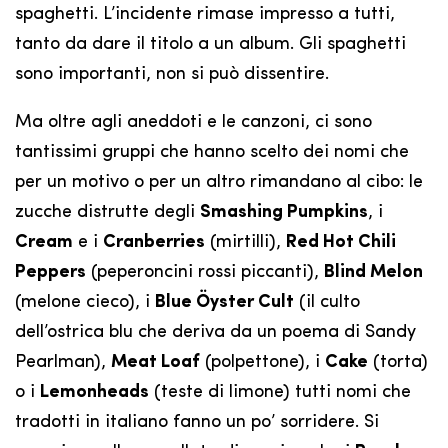
spaghetti. L’incidente rimase impresso a tutti,
tanto da dare il titolo a un album. Gli spaghetti
sono importanti, non si può dissentire.
Ma oltre agli aneddoti e le canzoni, ci sono
tantissimi gruppi che hanno scelto dei nomi che
per un motivo o per un altro rimandano al cibo: le
zucche distrutte degli
Smashing Pumpkins
, i
Cream
e i
Cranberries
(mirtilli),
Red Hot Chili
Peppers
(peperoncini rossi piccanti),
Blind Melon
(melone cieco), i
Blue Öyster Cult
(il culto
dell’ostrica blu che deriva da un poema di Sandy
Pearlman),
Meat Loaf
(polpettone), i
Cake
(torta)
o i
Lemonheads
(teste di limone) tutti nomi che
tradotti in italiano fanno un po’ sorridere. Si