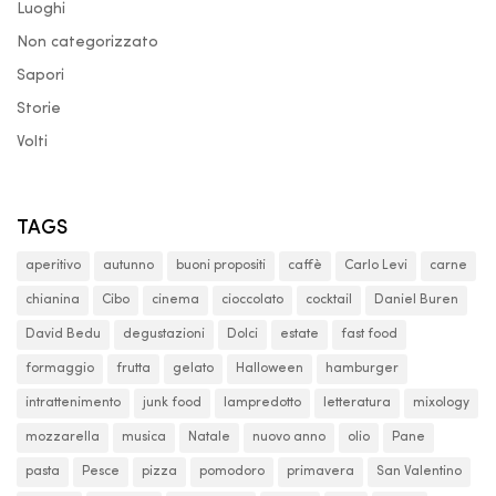
Luoghi
Non categorizzato
Sapori
Storie
Volti
TAGS
aperitivo
autunno
buoni propositi
caffè
Carlo Levi
carne
chianina
Cibo
cinema
cioccolato
cocktail
Daniel Buren
David Bedu
degustazioni
Dolci
estate
fast food
formaggio
frutta
gelato
Halloween
hamburger
intrattenimento
junk food
lampredotto
letteratura
mixology
mozzarella
musica
Natale
nuovo anno
olio
Pane
pasta
Pesce
pizza
pomodoro
primavera
San Valentino