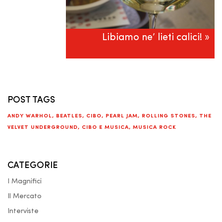
Libiamo ne’ lieti calici! »
POST TAGS
ANDY WARHOL
,
BEATLES
,
CIBO
,
PEARL JAM
,
ROLLING STONES
,
THE
VELVET UNDERGROUND
,
CIBO E MUSICA
,
MUSICA ROCK
CATEGORIE
I Magnifici
Il Mercato
Interviste