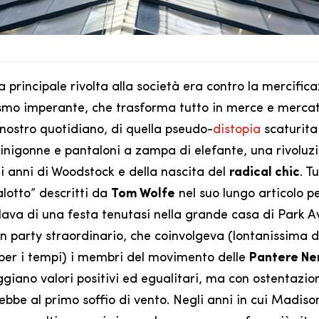
ca principale rivolta alla società era contro la mercific
alismo imperante, che trasforma tutto in merce e mercat
 nostro quotidiano, di quella pseudo-
distopia
scaturit
 minigonne e pantaloni a zampa di elefante, una rivoluz
li anni di Woodstock e della nascita del
radical chic
. T
alotto” descritti da
Tom Wolfe
nel suo lungo articolo pe
rlava di una festa tenutasi nella grande casa di Park 
 party straordinario, che coinvolgeva (lontanissima d
a per i tempi) i membri del movimento delle
Pantere Ne
giano valori positivi ed egualitari, ma con ostentazio
bbe al primo soffio di vento. Negli anni in cui Madiso