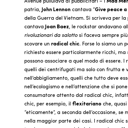
Avenue pullulava di pubblicitari – i
Mad Me
patria,
John Lennon
cantava “
Give peace a
della Guerra del Vietnam. Si scriveva per la
cantava
Joan Baez
, le rockstar andavano all
rivoluzionari da salotto
si faceva sempre più c
scovare un
radical chic
. Forse lo siamo un p
richiesto essere particolarmente ricchi, ma
possono associare a quel modo di essere. I r
quelli dei centrifugati ma solo con frutta e 
nell’abbigliamento, quelli che tutto deve ess
nell’ecologismo e nell’attenzione che si pone 
consumatore attento dal radical chic, infatt
chic, per esempio, il
flexitariano
che, quasi
“eticamente”, a seconda dell’occasione, se
nella maggior parte dei casi. I radical chic 