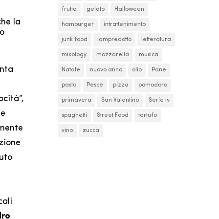
frutta
gelato
Halloween
che la
hamburger
intrattenimento
ro
junk food
lampredotto
letteratura
mixology
mozzarella
musica
anta
Natale
nuovo anno
olio
Pane
pasta
Pesce
pizza
pomodoro
ocità”,
primavera
San Valentino
Serie tv
le
spaghetti
Street Food
tartufo
amente
vino
zucca
azione
uto
cali
dro