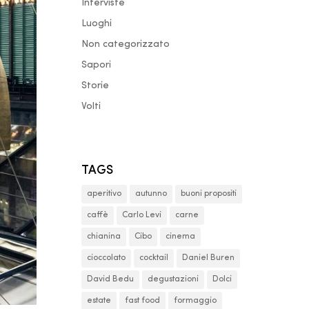
Interviste
Luoghi
Non categorizzato
Sapori
Storie
Volti
TAGS
aperitivo
autunno
buoni propositi
caffè
Carlo Levi
carne
chianina
Cibo
cinema
cioccolato
cocktail
Daniel Buren
David Bedu
degustazioni
Dolci
estate
fast food
formaggio