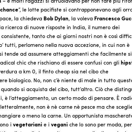
n
– e molti ragazzi si arruolavano per non fare più rito
 chance
“, le lotte pacifiste si contrapponevano agli orro
 pace, la chiedeva
Bob Dylan
, la voleva
Francesco Guc
a ricerca di nuove risposte in India, il numero dei
onsistente, tanto che ai giorni nostri non è così diffic
o’ tutti, perlomeno nella nuova accezione, in cui non è
 si tende ad assumere atteggiamenti che facilmente si
adical chic che rischiano di essere confusi con gli
hips
verdura a km 0, il finto cheap sia nel cibo che
ere biologico. No, non c’è niente di male in tutto quest
quando si acquista del cibo, tutt’altro. Ciò che distingu
i, è l’atteggiamento, un certo modo di pensare. È radi
 letteralmente, non è nè carne nè pesce ma che scegli
 mangiare o meno la carne. Un opportunista mascherat
sono i
vegetariani
e i
vegani
che lo sono per moda, per