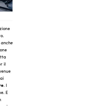
azione
o.
a
anche
ione
utta
r il
Avenue
ai
re
. I
ne. E
n