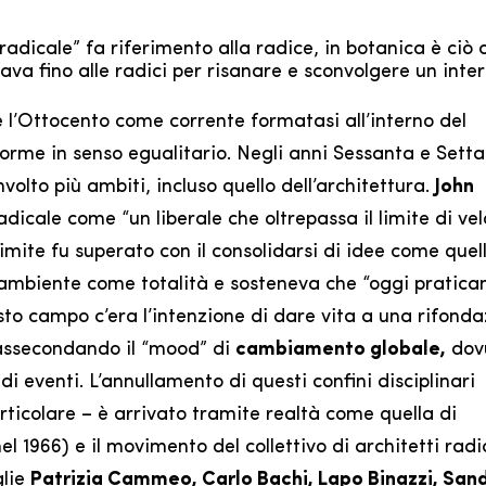
adicale” fa riferimento alla radice, in botanica è ciò 
ava fino alle radici per risanare e sconvolgere un inte
 e l’Ottocento come corrente formatasi all’interno del
forme in senso egualitario. Negli anni Sessanta e Sett
olto più ambiti, incluso quello dell’architettura.
John
dicale come “un liberale che oltrepassa il limite di vel
imite fu superato con il consolidarsi di idee come quel
l’ambiente come totalità e sosteneva che “oggi pratic
sto campo c’era l’intenzione di dare vita a una rifond
 assecondando il “mood” di
cambiamento globale,
dov
di eventi. L’annullamento di questi confini disciplinari
particolare – è arrivato tramite realtà come quella di
 1966) e il movimento del collettivo di architetti radi
glie
Patrizia Cammeo, Carlo Bachi, Lapo Binazzi, San