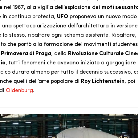
nel 1967, alla vigilia dell’esplosione dei
moti sessanto
e in continua protesta,
UFO
proponeva un nuovo modo 
 una spettacolarizzazione dell’architettura in versione
ra lo stesso, ribaltare ogni schema esistente. Ribaltare, 
ento che portò alla formazione dei movimenti studentes
a
Primavera di Praga
, della
Rivoluzione Culturale Cine
ia
, tutti fenomeni che avevano iniziato a gorgogliare
scico durato almeno per tutto il decennio successivo, 
nche quelli dell’arte popolare di
Roy Lichtenstein
, poi
 di
Oldenburg
.