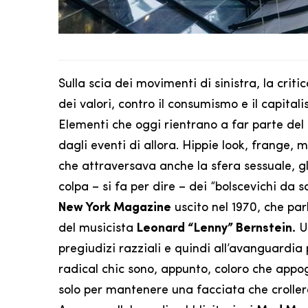
Sulla scia dei movimenti di sinistra, la criti
dei valori, contro il consumismo e il capit
Elementi che oggi rientrano a far parte del
dagli eventi di allora. Hippie look, frange,
che attraversava anche la sfera sessuale, g
colpa – si fa per dire – dei “bolscevichi da s
New York Magazine
uscito nel 1970, che pa
del musicista
Leonard “Lenny” Bernstein.
Un
pregiudizi razziali e quindi all’avanguardi
radical chic sono, appunto, coloro che appog
solo per mantenere una facciata che crollere