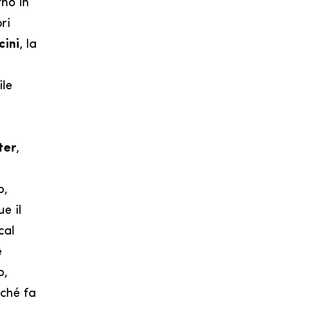
rno in
ri
cini
, la
ile
ter
,
o,
e il
cal
e
o,
ché fa