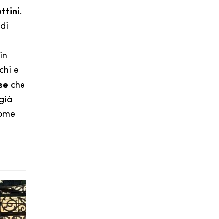
ttini
.
di
in
chi e
se
che
 già
come