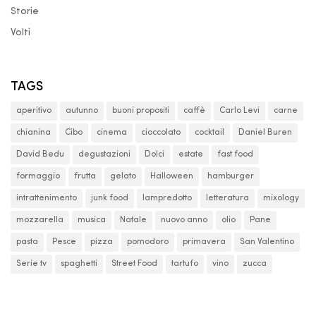
Storie
Volti
TAGS
aperitivo
autunno
buoni propositi
caffè
Carlo Levi
carne
chianina
Cibo
cinema
cioccolato
cocktail
Daniel Buren
David Bedu
degustazioni
Dolci
estate
fast food
formaggio
frutta
gelato
Halloween
hamburger
intrattenimento
junk food
lampredotto
letteratura
mixology
mozzarella
musica
Natale
nuovo anno
olio
Pane
pasta
Pesce
pizza
pomodoro
primavera
San Valentino
Serie tv
spaghetti
Street Food
tartufo
vino
zucca