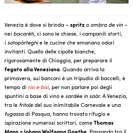
Venezia è dove si brinda –
spritz
o
ombra de vin
–
nei
bacarèti
, ci sono le chiese, i campanili storti,
i
sotopòrteghi
e le cucine che emanano odori
invitanti. Quello delle cipolle bianche,
rigorosamente di Chioggia, per preparare il
fegato alla Veneziana
. Quando arriva la
primavera, sui banconi è un tripudio di baccelli, è
tempo di
risi e bisi
, per non parlare poi degli
spuntini a base di vino e
sardée in saòr
. A Venezia,
tra le
fritole
del suo inimitabile Carnevale e una
fugassa
di Pasqua, hanno trovato rifugio e
ispirazione numerosi scrittori, come
Thomas
Mann
e
Johann Wolfgang Goethe
. Passando tra il