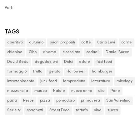
Volti
TAGS
aperitivo
autunno
buoni propositi
caffè
Carlo Levi
carne
chianina
Cibo
cinema
cioccolato
cocktail
Daniel Buren
David Bedu
degustazioni
Dolci
estate
fast food
formaggio
frutta
gelato
Halloween
hamburger
intrattenimento
junk food
lampredotto
letteratura
mixology
mozzarella
musica
Natale
nuovo anno
olio
Pane
pasta
Pesce
pizza
pomodoro
primavera
San Valentino
Serie tv
spaghetti
Street Food
tartufo
vino
zucca