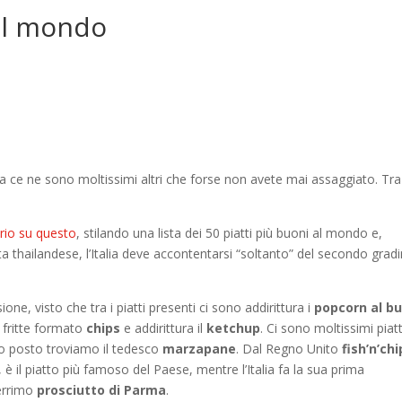
del mondo
o
 ma ce ne sono moltissimi altri che forse non avete mai assaggiato. Tra
rio su questo
, stilando una lista dei 50 piatti più buoni al mondo e,
a thailandese, l’Italia deve accontentarsi “soltanto” del secondo grad
ne, visto che tra i piatti presenti ci sono addirittura i
popcorn al bu
 fritte formato
chips
e addirittura il
ketchup
. Ci sono moltissimi piatt
mo posto troviamo il tedesco
marzapane
. Dal Regno Unito
fish’n’chi
 il piatto più famoso del Paese, mentre l’Italia fa la sua prima
berrimo
prosciutto di Parma
.