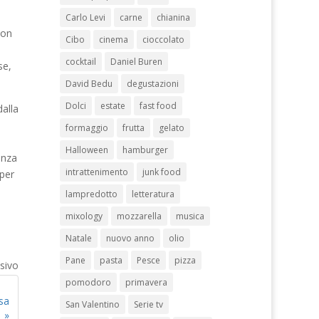
Carlo Levi
carne
chianina
non
Cibo
cinema
cioccolato
cocktail
Daniel Buren
se,
David Bedu
degustazioni
Dolci
estate
fast food
dalla
formaggio
frutta
gelato
Halloween
hamburger
enza
intrattenimento
junk food
 per
lampredotto
letteratura
mixology
mozzarella
musica
Natale
nuovo anno
olio
Pane
pasta
Pesce
pizza
sivo
pomodoro
primavera
ssa
San Valentino
Serie tv
»