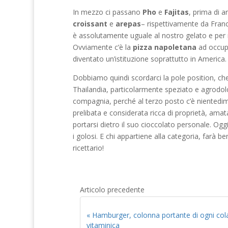
In mezzo ci passano
Pho
e
Fajitas
, prima di a
croissant
e
arepas
– rispettivamente da Franc
è assolutamente uguale al nostro gelato e per rit
Ovviamente c’è la
pizza napoletana
ad occupa
diventato un’istituzione soprattutto in America.
Dobbiamo quindi scordarci la pole position, 
Thailandia, particolarmente speziato e agrodo
compagnia, perché al terzo posto c’è nientedi
prelibata e considerata ricca di proprietà, am
portarsi dietro il suo cioccolato personale. Oggi
i golosi. E chi appartiene alla categoria, farà 
ricettario!
Articolo precedente
« Hamburger, colonna portante di ogni col
vitaminica