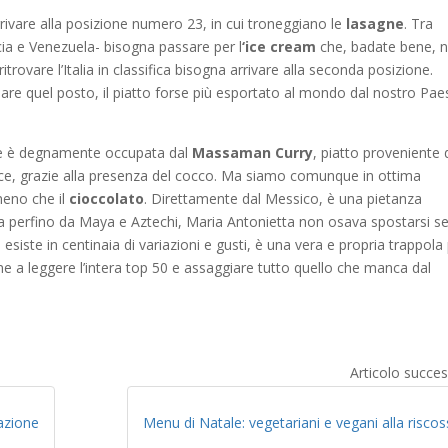
rrivare alla posizione numero 23, in cui troneggiano le
l
asagne
. Tra
ia e Venezuela- bisogna passare per l
‘ice cream
che, badate bene, 
rovare l’Italia in classifica bisogna arrivare alla seconda posizione.
re quel posto, il piatto forse più esportato al mondo dal nostro Pae
che è degnamente occupata dal
Massaman Curry
, piatto proveniente 
lce, grazie alla presenza del cocco. Ma siamo comunque in ottima
meno che il
cioccolato
. Direttamente dal Messico, è una pietanza
ata perfino da Maya e Aztechi, Maria Antonietta non osava spostarsi s
 esiste in centinaia di variazioni e gusti, è una vera e propria trappola
bene a leggere l’intera top 50 e assaggiare tutto quello che manca dal
Articolo succes
azione
Menu di Natale: vegetariani e vegani alla risco