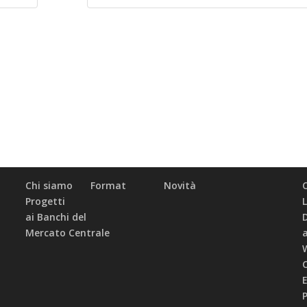
Chi siamo
Format
Novità
Progetti
L
ai Banchi del
Mercato Centrale
a
C
E
P