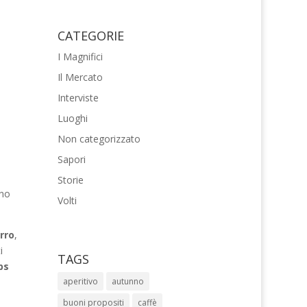
CATEGORIE
I Magnifici
Il Mercato
Interviste
Luoghi
Non categorizzato
Sapori
Storie
ino
Volti
rro
,
i
TAGS
ps
aperitivo
autunno
buoni propositi
caffè