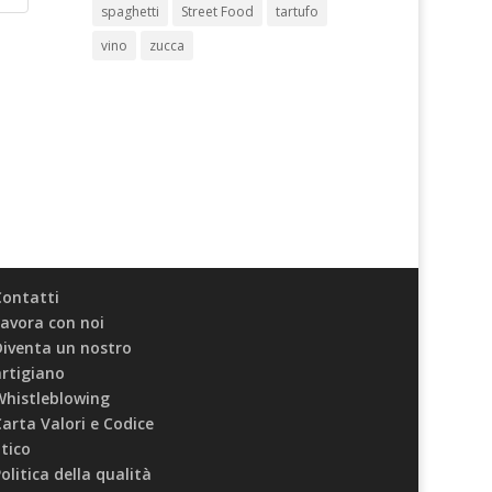
spaghetti
Street Food
tartufo
vino
zucca
Contatti
avora con noi
Diventa un nostro
rtigiano
Whistleblowing
arta Valori e Codice
tico
olitica della qualità